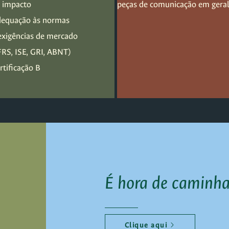
 impacto
peças de comunicação em gera
equação às normas
exigências de mercado
FRS, ISE, GRI, ABNT)
rtificação B
É hora de caminh
Clique aqui